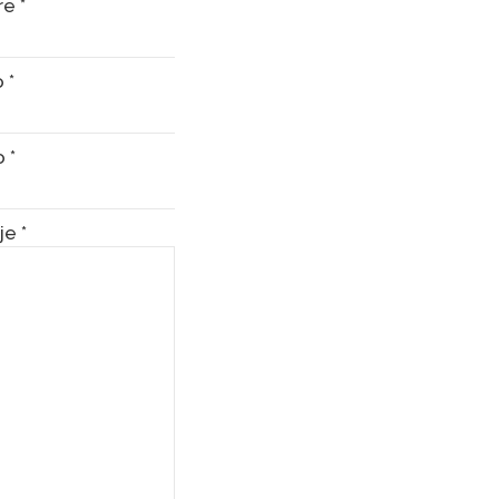
re
*
o
*
o
*
je
*