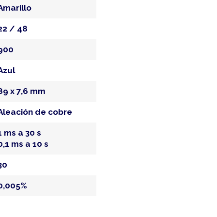
Amarillo
22 / 48
900
Azul
89 x 7,6 mm
Aleación de cobre
1 ms a 30 s
0,1 ms a 10 s
30
0,005%