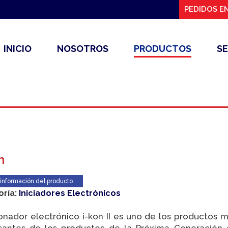
PEDIDOS EN
INICIO
NOSOTROS
PRODUCTOS
SE
n
 información del producto
oría:
Iniciadores Electrónicos
onador electrónico i-kon II es uno de los productos 
esantes de los productos de la Próxima Generación