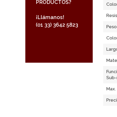
PRODUCTOS?
Colo
Resis
¡Llámanos!
(01 33) 3642 5823
Peso
Colo
Larg
Mater
Func
Sub
Max.
Preci